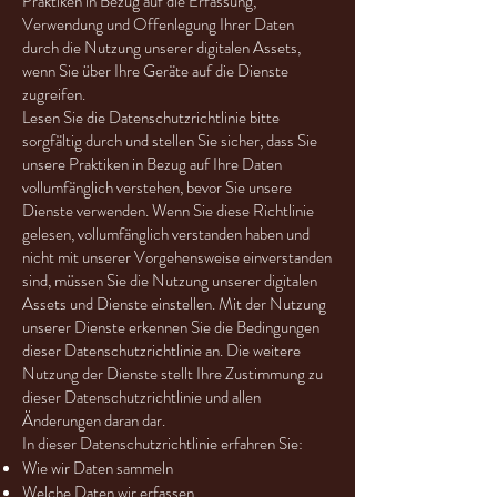
Praktiken in Bezug auf die Erfassung,
Verwendung und Offenlegung Ihrer Daten
durch die Nutzung unserer digitalen Assets,
wenn Sie über Ihre Geräte auf die Dienste
zugreifen.
Lesen Sie die Datenschutzrichtlinie bitte
sorgfältig durch und stellen Sie sicher, dass Sie
unsere Praktiken in Bezug auf Ihre Daten
vollumfänglich verstehen, bevor Sie unsere
Dienste verwenden. Wenn Sie diese Richtlinie
gelesen, vollumfänglich verstanden haben und
nicht mit unserer Vorgehensweise einverstanden
sind, müssen Sie die Nutzung unserer digitalen
Assets und Dienste einstellen. Mit der Nutzung
unserer Dienste erkennen Sie die Bedingungen
dieser Datenschutzrichtlinie an. Die weitere
Nutzung der Dienste stellt Ihre Zustimmung zu
dieser Datenschutzrichtlinie und allen
Änderungen daran dar.
In dieser Datenschutzrichtlinie erfahren Sie:
Wie wir Daten sammeln
Welche Daten wir erfassen