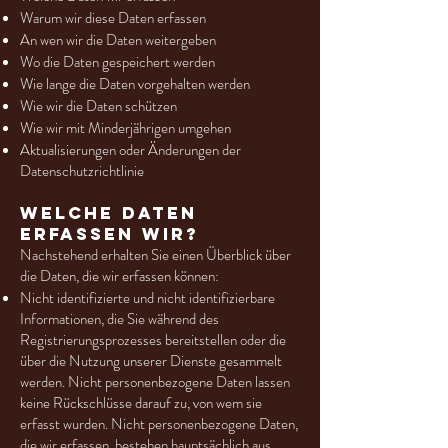
Warum wir diese Daten erfassen
An wen wir die Daten weitergeben
Wo die Daten gespeichert werden
Wie lange die Daten vorgehalten werden
Wie wir die Daten schützen
Wie wir mit Minderjährigen umgehen
Aktualisierungen oder Änderungen der
Datenschutzrichtlinie
Welche Daten
erfassen wir?
Nachstehend erhalten Sie einen Überblick über
die Daten, die wir erfassen können:
Nicht identifizierte und nicht identifizierbare
Informationen, die Sie während des
Registrierungsprozesses bereitstellen oder die
über die Nutzung unserer Dienste gesammelt
werden. Nicht personenbezogene Daten lassen
keine Rückschlüsse darauf zu, von wem sie
erfasst wurden. Nicht personenbezogene Daten,
die wir erfassen, bestehen hauptsächlich aus