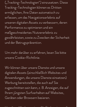
(„Tracking-Technologien“) einzusetzen. Diese
Tracking-Technologien können es Dritten
ermöglichen, Ihre Daten automatisch zu
erfassen, um das Navigationserlebnis auf
unseren digitalen Assets zu verbessern, deren
Performance zu optimieren und ein
maßgeschneidertes Nutzererlebnis zu
gewährleisten, sowie zu Zwecken der Sicherheit
und der Betrugsprävention.
Um mehr darüber zu erfahren, lesen Sie bitte
unsere Cookie-Richtlinie.
Wir können über unsere Dienste und unsere
digitalen Assets (einschließlich Websites und
Anwendungen, die unsere Dienste einsetzen)
Werbung bereitstellen, die auch auf Sie
zugeschnitten sein kann, z. B. Anzeigen, die auf
Ihrem jüngsten Surfverhalten auf Websites,
Geräten oder Browsern basieren.