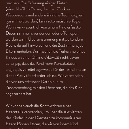
machen. Die Erfassung einiger Daten
(einschließlich Daten, die über Cookies,
Webbeacons und andere ähnliche Technologien
gesammelt werden) kann automatisch erfolgen.
Wenn wir wissentlich von einem Kind erfasste
Daten sammeln, verwenden oder offenlegen,
werden wir in Übereinstimmung mit geltendem
Recht darauf hinweisen und die Zustimmung der
Eltern einholen. Wir machen die Teilnahme eines
Kindes an einer Online-Aktivität nicht davon
abhängig, dass das Kind mehr Kontaktdaten
angibt, als vernünftigerweise für die Teilnahme an
dieser Aktivität erforderlich ist. Wir verwenden
die von uns erfassten Daten nur im
Zusammenhang mit den Diensten, die das Kind
angefordert hat.
Wir können auch die Kontaktdaten eines
Elternteils verwenden, um über die Aktivitäten
des Kindes in den Diensten zu kommunizieren.
Eltern können Daten, die wir von ihrem Kind