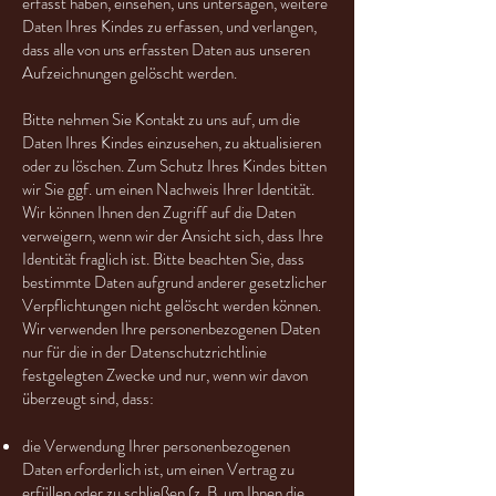
erfasst haben, einsehen, uns untersagen, weitere
Daten Ihres Kindes zu erfassen, und verlangen,
dass alle von uns erfassten Daten aus unseren
Aufzeichnungen gelöscht werden.
Bitte nehmen Sie Kontakt zu uns auf, um die
Daten Ihres Kindes einzusehen, zu aktualisieren
oder zu löschen. Zum Schutz Ihres Kindes bitten
wir Sie ggf. um einen Nachweis Ihrer Identität.
Wir können Ihnen den Zugriff auf die Daten
verweigern, wenn wir der Ansicht sich, dass Ihre
Identität fraglich ist. Bitte beachten Sie, dass
bestimmte Daten aufgrund anderer gesetzlicher
Verpflichtungen nicht gelöscht werden können.
Wir verwenden Ihre personenbezogenen Daten
nur für die in der Datenschutzrichtlinie
festgelegten Zwecke und nur, wenn wir davon
überzeugt sind, dass:
die Verwendung Ihrer personenbezogenen
Daten erforderlich ist, um einen Vertrag zu
erfüllen oder zu schließen (z. B. um Ihnen die