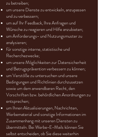
zu betreiben;
um unsere Dienste zu entwickeln, anzupassen
und zu verbessern;
um auf Ihr Feedback, Ihre Anfragen und
Wünsche zu reagieren und Hilfe anzubieten;
um Anforderungs- und Nutzungsmuster zu
analysieren;
für sonstige interne, statistische und
Recherchezwecke;
um unsere Möglichkeiten zur Datensicherheit
und Betrugsprävention verbessern zu können;
um Verstöße zu untersuchen und unsere
Bedingungen und Richtlinien durchzusetzen
sowie um dem anwendbaren Recht, den
Vorschriften bzw. behördlichen Anordnungen zu
entsprechen;
um Ihnen Aktualisierungen, Nachrichten,
Werbematerial und sonstige Informationen im
Zusammenhang mit unseren Diensten zu
übermitteln. Bei Werbe-E-Mails können Sie
selbst entscheiden, ob Sie diese weiterhin