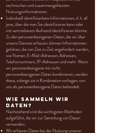
technischen und zusammengefassten
Nutzungsinformationen.
Individuell identifizierbare Informationen, d. h. all
jene, über die man Sie identifizieren kann oder
mit vertretbarem Aufwand identifizieren könnte.
Zu den personenbezogenen Daten, die wir über
unsere Dienste erfassen, können Informationen
gehören, die von Zeit zu Zeit angefordert werden,
wie Namen, E-Mail-Adressen, Adressen,
Telefonnummern, IP-Adressen und mehr. Wenn
wir personenbezogene mit nicht
personenbezogenen Daten kombinieren, werden
diese, solange sie in Kombination vorliegen, von
uns als personenbezogene Daten behandelt.
Wie sammeln wir
Daten?
Nachstehend sind die wichtigsten Methoden
aufgeführt, die wir zur Sammlung von Daten
verwenden:
Wir erfassen Daten bei der Nutzung unserer