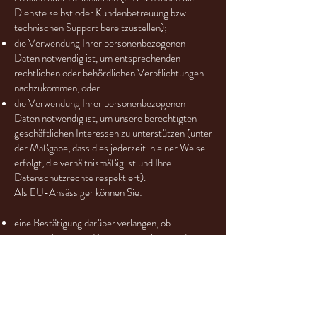
Dienste selbst oder Kundenbetreuung bzw.
technischen Support bereitzustellen);
die Verwendung Ihrer personenbezogenen
Daten notwendig ist, um entsprechenden
rechtlichen oder behördlichen Verpflichtungen
nachzukommen, oder
die Verwendung Ihrer personenbezogenen
Daten notwendig ist, um unsere berechtigten
geschäftlichen Interessen zu unterstützen (unter
der Maßgabe, dass dies jederzeit in einer Weise
erfolgt, die verhältnismäßig ist und Ihre
Datenschutzrechte respektiert).
Als EU-Ansässiger können Sie:
eine Bestätigung darüber verlangen, ob
personenbezogene Daten verarbeitet werden,
die Sie betreffen, oder nicht, und Zugriff auf Ihre
gespeicherten personenbezogenen Daten sowie
auf bestimmte Zusatzinformationen anfordern;
den Erhalt von personenbezogenen Daten, die
Sie uns bereitgestellt haben, in einem