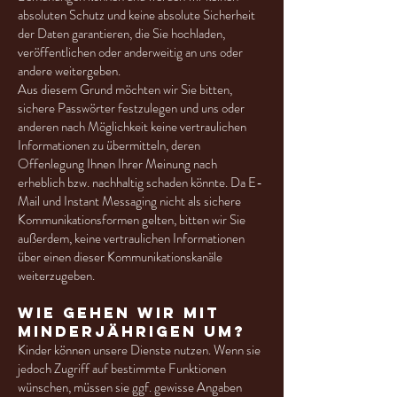
absoluten Schutz und keine absolute Sicherheit
der Daten garantieren, die Sie hochladen,
veröffentlichen oder anderweitig an uns oder
andere weitergeben.
Aus diesem Grund möchten wir Sie bitten,
sichere Passwörter festzulegen und uns oder
anderen nach Möglichkeit keine vertraulichen
Informationen zu übermitteln, deren
Offenlegung Ihnen Ihrer Meinung nach
erheblich bzw. nachhaltig schaden könnte. Da E-
Mail und Instant Messaging nicht als sichere
Kommunikationsformen gelten, bitten wir Sie
außerdem, keine vertraulichen Informationen
über einen dieser Kommunikationskanäle
weiterzugeben.
Wie gehen wir mit
Minderjährigen um?
Kinder können unsere Dienste nutzen. Wenn sie
jedoch Zugriff auf bestimmte Funktionen
wünschen, müssen sie ggf. gewisse Angaben