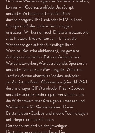
Um diese Werbeanzeigen für Sie bereitzustellen,
können wir Cookies und/oder JavaScript
und/oder Webbeacons (einschließlich
durchsichtiger GIFs) und/oder HTML5 Local
Storage und/oder andere Technologien
einsetzen. Wir können auch Dritte einsetzen, wie
z. B. Netzwerkinserenten (d. h. Dritte, die
Werbeanzeigen auf der Grundlage Ihrer
Website-Besuche einblenden), um gezielte
Anzeigen zu schalten. Externe Anbieter von
Werbenetzwerken, Werbetreibende, Sponsoren
und/oder Dienste zur Messung des Website-
Traffics können ebenfalls Cookies und/oder
JavaScript und/oder Webbeacons (einschließlich
durchsichtiger GIFs) und/oder Flash-Cookies
und/oder andere Technologien verwenden, um
die Wirksamkeit ihrer Anzeigen zu messen und
Werbeinhalte für Sie anzupassen. Diese
Drittanbieter-Cookies und andere Technologien
unterliegen der spezifischen
Datenschutzrichtlinie des jeweiligen
Drittanbieters und nicht dieser hier.