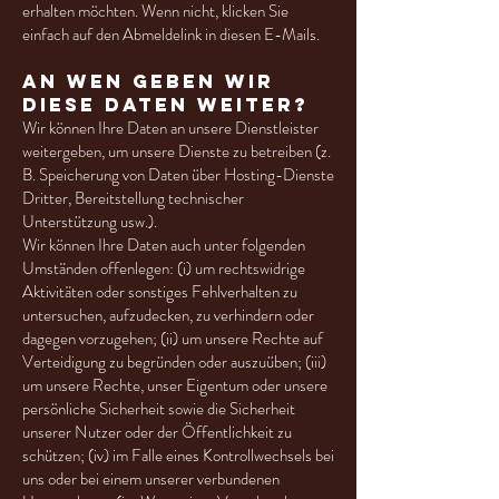
erhalten möchten. Wenn nicht, klicken Sie
einfach auf den Abmeldelink in diesen E-Mails.
An wen geben wir
diese Daten weiter?
Wir können Ihre Daten an unsere Dienstleister
weitergeben, um unsere Dienste zu betreiben (z.
B. Speicherung von Daten über Hosting-Dienste
Dritter, Bereitstellung technischer
Unterstützung usw.).
Wir können Ihre Daten auch unter folgenden
Umständen offenlegen: (i) um rechtswidrige
Aktivitäten oder sonstiges Fehlverhalten zu
untersuchen, aufzudecken, zu verhindern oder
dagegen vorzugehen; (ii) um unsere Rechte auf
Verteidigung zu begründen oder auszuüben; (iii)
um unsere Rechte, unser Eigentum oder unsere
persönliche Sicherheit sowie die Sicherheit
unserer Nutzer oder der Öffentlichkeit zu
schützen; (iv) im Falle eines Kontrollwechsels bei
uns oder bei einem unserer verbundenen