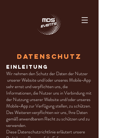
DATENSCHUTZ
Einleitung
Wir nehmen den Schutz der Daten der Nutzer
unserer Website und/oder unseres Mobile-App
sehr ernst und verpflichten uns, die
Informationen, die Nutzer uns in Verbindung mit
der Nutzung unserer Website und/oder unseres
Mobile-App zur Verfügung stellen, zu schützen.
Des Weiteren verpflichten wir uns, Ihre Daten
gemäß anwendbarem Recht zu schützen und zu
verwenden.
Diese Datenschutzrichtlinie erläutert unsere