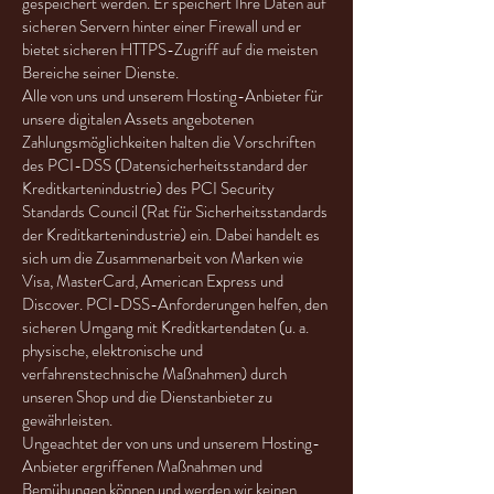
gespeichert werden. Er speichert Ihre Daten auf
sicheren Servern hinter einer Firewall und er
bietet sicheren HTTPS-Zugriff auf die meisten
Bereiche seiner Dienste.
Alle von uns und unserem Hosting-Anbieter für
unsere digitalen Assets angebotenen
Zahlungsmöglichkeiten halten die Vorschriften
des PCI-DSS (Datensicherheitsstandard der
Kreditkartenindustrie) des PCI Security
Standards Council (Rat für Sicherheitsstandards
der Kreditkartenindustrie) ein. Dabei handelt es
sich um die Zusammenarbeit von Marken wie
Visa, MasterCard, American Express und
Discover. PCI-DSS-Anforderungen helfen, den
sicheren Umgang mit Kreditkartendaten (u. a.
physische, elektronische und
verfahrenstechnische Maßnahmen) durch
unseren Shop und die Dienstanbieter zu
gewährleisten.
Ungeachtet der von uns und unserem Hosting-
Anbieter ergriffenen Maßnahmen und
Bemühungen können und werden wir keinen