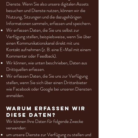
Dienste. Wenn Sie also unsere digitalen Assets
besuchen und Dienste nutzen, können wir die
Nutzung, Sitzungen und die dazugehörigen
Informationen sammeln, erfassen und speichern.
Wir erfassen Daten, die Sie uns selbst zur
Verfügung stellen, beispielsweise, wenn Sie über
einen Kommunikationskanal direkt mit uns
Kontakt aufnehmen (z. B. eine E-Mail mit einem
Kommentar oder Feedback).
Wir können, wie unten beschrieben, Daten aus
Drittquellen erfassen.
Wir erfassen Daten, die Sie uns zur Verfügung
stellen, wenn Sie sich über einen Drittanbieter
wie Facebook oder Google bei unseren Diensten
anmelden.
Warum erfassen wir
diese Daten?
Wir können Ihre Daten für folgende Zwecke
verwenden:
um unsere Dienste zur Verfügung zu stellen und