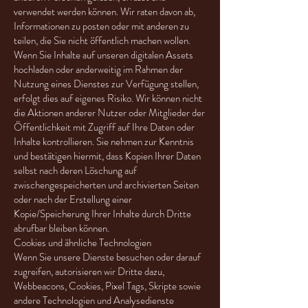
verwendet werden können. Wir raten davon ab,
Informationen zu posten oder mit anderen zu
teilen, die Sie nicht öffentlich machen wollen.
Wenn Sie Inhalte auf unseren digitalen Assets
hochladen oder anderweitig im Rahmen der
Nutzung eines Dienstes zur Verfügung stellen,
erfolgt dies auf eigenes Risiko. Wir können nicht
die Aktionen anderer Nutzer oder Mitglieder der
Öffentlichkeit mit Zugriff auf Ihre Daten oder
Inhalte kontrollieren. Sie nehmen zur Kenntnis
und bestätigen hiermit, dass Kopien Ihrer Daten
selbst nach deren Löschung auf
zwischengespeicherten und archivierten Seiten
oder nach der Erstellung einer
Kopie/Speicherung Ihrer Inhalte durch Dritte
abrufbar bleiben können.
Cookies und ähnliche Technologien
Wenn Sie unsere Dienste besuchen oder darauf
zugreifen, autorisieren wir Dritte dazu,
Webbeacons, Cookies, Pixel Tags, Skripte sowie
andere Technologien und Analysedienste