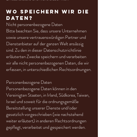
Wo speichern wir die
Daten?
Nicht personenbezogene Daten
Bitte beachten Sie, dass unsere Unternehmen
sowie unsere vertrauenswürdigen Partner und
Dienstanbieter auf der ganzen Welt ansässig
sind. Zu den in dieser Datenschutzrichtlinie
erläuterten Zwecke speichern und verarbeiten
wir alle nicht personenbezogenen Daten, die wir
erfassen, in unterschiedlichen Rechtsordnungen.
Personenbezogene Daten
Personenbezogene Daten können in den
Vereinigten Staaten, in Irland, Südkorea, Taiwan,
Israel und soweit für die ordnungsgemäße
Bereitstellung unserer Dienste und/oder
gesetzlich vorgeschrieben (wie nachstehend
weiter erläutert) in anderen Rechtsordnungen
gepflegt, verarbeitet und gespeichert werden.