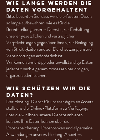
Wie lange werden die
Daten vorgehalten?
Bitte beachten Sie, dass wir die erfassten Daten
so lange aufbewahren, wie es für die
Bereitstellung unserer Dienste, zur Einhaltung
unserer gesetzlichen und vertraglichen
Verpflichtungen gegenüber Ihnen, zur Beilegung
von Streitigkeiten und zur Durchsetzung unserer
Vereinbarungen erforderlich ist.
Wir können unrichtige oder unvollständige Daten
jederzeit nach eigenem Ermessen berichtigen,
ergänzen oder löschen.
Wie schützen wir die
Daten?
Der Hosting-Dienst für unserer digitalen Assets
stellt uns die Online-Plattform zu Verfügung,
über die wir Ihnen unsere Dienste anbieten
können. Ihre Daten können über die
Datenspeicherung, Datenbanken und allgemeine
Anwendungen unseres Hosting-Anbieters