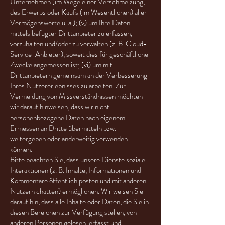
Unternehmen (im Wege einer Verschmelzung,
des Erwerbs oder Kaufs (im Wesentlichen) aller
Vermögenswerte u. a.); (v) um Ihre Daten
mittels befugter Drittanbieter zu erfassen,
vorzuhalten und/oder zu verwalten (z. B. Cloud-
Service-Anbieter), soweit dies für geschäftliche
Zwecke angemessen ist; (vi) um mit
Drittanbietern gemeinsam an der Verbesserung
Ihres Nutzererlebnisses zu arbeiten. Zur
Vermeidung von Missverständnissen möchten
wir darauf hinweisen, dass wir nicht
personenbezogene Daten nach eigenem
Ermessen an Dritte übermitteln bzw.
weitergeben oder anderweitig verwenden
können.
Bitte beachten Sie, dass unsere Dienste soziale
Interaktionen (z. B. Inhalte, Informationen und
Kommentare öffentlich posten und mit anderen
Nutzern chatten) ermöglichen. Wir weisen Sie
darauf hin, dass alle Inhalte oder Daten, die Sie in
diesen Bereichen zur Verfügung stellen, von
anderen Personen gelesen, erfasst und