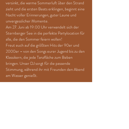
versinkt, die warme Sommerluft über den Strand 
zieht und die ersten Beats erklingen, beginnt eine 
Nacht voller Erinnerungen, guter Laune und 
unvergesslicher Momente.
Am 27. Juni ab 19:00 Uhr verwandelt sich der 
Sternberger See in die perfekte Partylocation für 
alle, die den Sommer feiern wollen!
Freut euch auf die größten Hits der 90er und 
2000er – von den Songs eurer Jugend bis zu den 
Klassikern, die jede Tanzfläche zum Beben 
bringen. Unser DJ sorgt für die passende 
Stimmung, während ihr mit Freunden den Abend 
am Wasser genießt.
Abgerundet wird der Abend mit Licht und Laser, 
sowie einem Feuerwerk über dem Sternberger 
See.
Strandgeflüster, Sommernacht, gute Gespräche, 
kalte Getränke und eine einzigartige Atmosphäre 
direkt am See – genau so fühlt sich Sommer an!